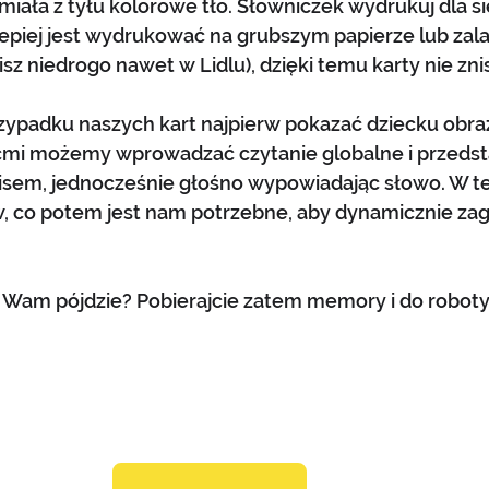
ała z tyłu kolorowe tło. Słowniczek wydrukuj dla si
jlepiej jest wydrukować na grubszym papierze lub za
sz niedrogo nawet w Lidlu), dzięki temu karty nie znisz
zypadku naszych kart najpierw pokazać dziecku obraz
iećmi możemy wprowadzać czytanie globalne i przedst
isem, jednocześnie głośno wypowiadając słowo. W t
, co potem jest nam potrzebne, aby dynamicznie zag
k Wam pójdzie? Pobierajcie zatem memory i do robot