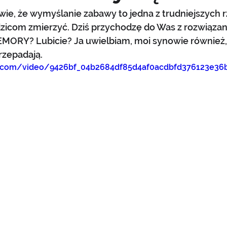
wie, że wymyślanie zabawy to jedna z trudniejszych r
dzicom zmierzyć. Dziś przychodzę do Was z rozwiązan
EMORY? Lubicie? Ja uwielbiam, moi synowie również,
zepadają.
tic.com/video/9426bf_04b2684df85d4af0acdbfd376123e