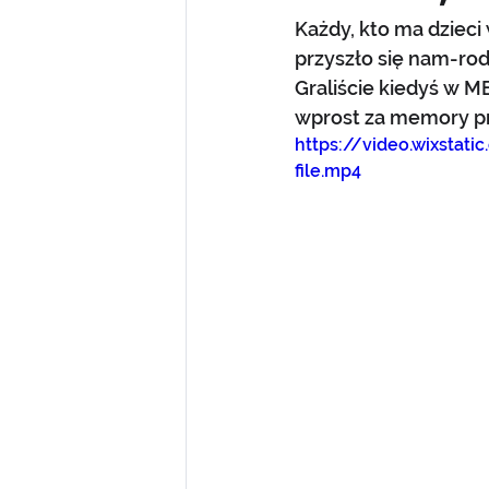
Każdy, kto ma dzieci 
przyszło się nam-ro
Graliście kiedyś w M
wprost za memory pr
https://video.wixsta
file.mp4