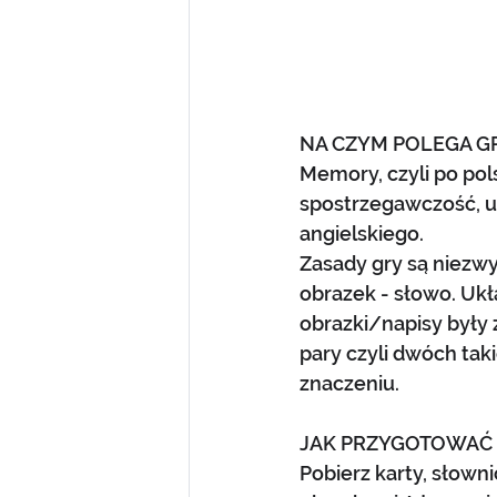
NA CZYM POLEGA G
Memory, czyli po po
spostrzegawczość, uw
angielskiego.
Zasady gry są niezwy
obrazek - słowo. Ukł
obrazki/napisy były
pary czyli dwóch ta
znaczeniu. 
JAK PRZYGOTOWAĆ 
Pobierz karty, słowni