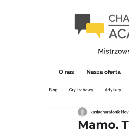
Mistrzows
O nas
Nasza oferta
Blog
Gry i zabawy
Artykuły
kasiacharatonik
Nov 
Mamo, T