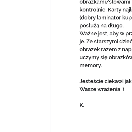
obrazkami/słowami mi
kontrolnie. Karty na
(dobry laminator kupi
posłużą na długo.
Ważne jest, aby w pr
je. Ze starszymi dz
obrazek razem z nap
uczymy się obrazków
memory. 
Jesteście ciekawi ja
Wasze wrażenia :)
K.