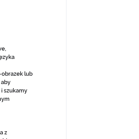
e, 
ęzyka 
-obrazek lub 
 aby 
 i szukamy 
mym 
a z 