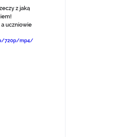
zeczy z jaką 
iem! 
 a uczniowie 
36b/720p/mp4/