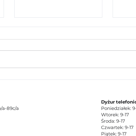
SUMM
3...2...1...START....
zaczynamy zabawę.
Dyżur telefoni
/a-89c/a
Poniedziałek: 9
Wtorek: 9-17
Środa: 9-17
Czwartek: 9-17
Piątek: 9-17