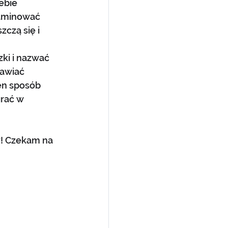
ebie 
laminować 
czą się i 
ki i nazwać 
awiać 
en sposób 
rać w 
y! Czekam na 