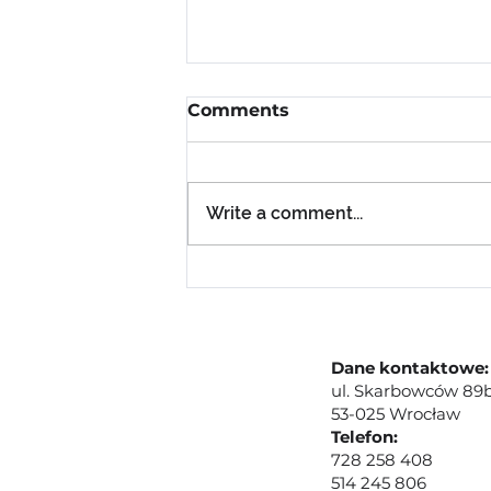
Comments
Write a comment...
Uwaga, uwaga! Ważny
komunikat dla
wszystkich fanów gier!
Dane kontaktowe:
ul. Skarbowców 89b
53-025 Wrocław
Telefon:
728 258 408
514 245 806