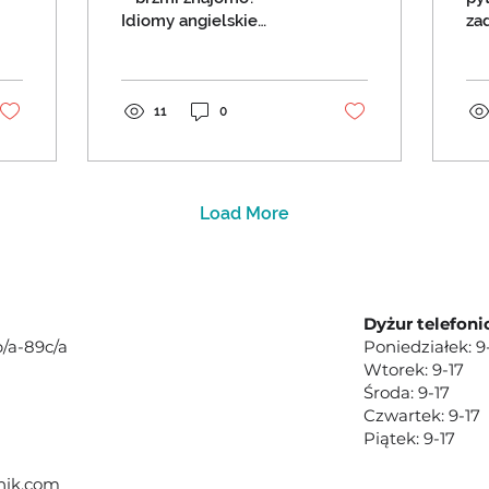
sposobów na naukę
p
Idiomy angielskie
za
idiomów w języku
d
spędzają Ci sen z
cz
angielskim
powiek? Frustruje Cię,
cz
że idiomy nie mają
Ch
sensu i nijak nie...
z...
11
0
Load More
Dyżur telefoni
/a-89c/a
Poniedziałek: 9
Wtorek: 9-17
Środa: 9-17
Czwartek: 9-17
Piątek: 9-17
nik.com