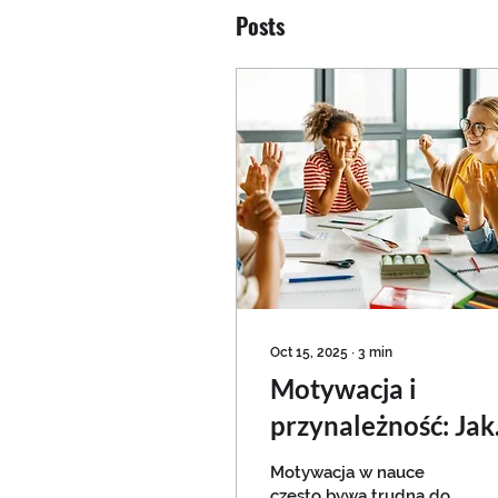
Posts
Oct 15, 2025
∙
3
min
Motywacja i
przynależność: Jak
budować
Motywacja w nauce
często bywa trudna do