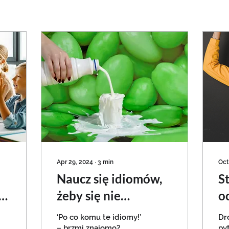
Apr 29, 2024
∙
3
min
Oct
Naucz się idiomów,
S
żeby się nie
oc
wygłupić. 5
p
‘Po co komu te idiomy!’
Dr
– brzmi znajomo?
py