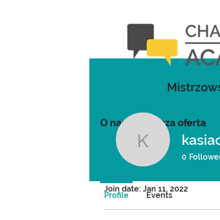
Mistrzows
O nas
Nasza oferta
kasia
kasiachar
0
Followe
Profile
Join date: Jan 11, 2022
Profile
Events