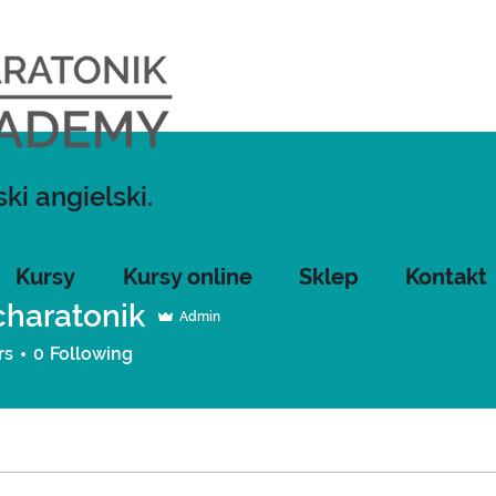
ki angielski.
Kursy
Kursy online
Sklep
Kontakt
charatonik
Admin
atonik
rs
0
Following