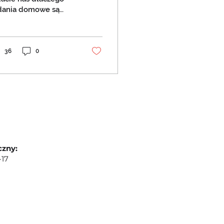
olubienia zadań
dania domowe są
omowych.
ęścią naszego kursu i
y można je pominąć.
ciałbym podzielić się
36
0
czny:
-17