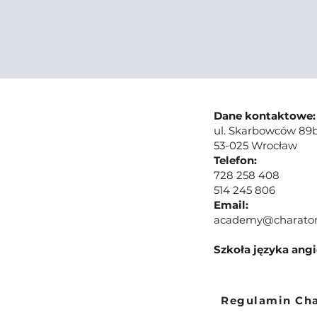
Dane kontaktowe:
ul. Skarbowców 89b
53-025 Wrocław
Telefon:
728 258 408
514 245 806
Email:
academy@charato
Szkoła języka ang
Regulamin Ch