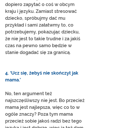
dopiero zapytać o coś w obcym 
kraju i języku. Zamiast stresować 
dziecko, spróbujmy dać mu 
przykład i sami załatwmy to, co 
potrzebujemy, pokazując dziecku, 
że nie jest to takie trudne i za jakiś 
czas na pewno samo będzie w 
stanie dogadać się za granicą.
4. ‘Ucz się, żebyś nie skończył jak 
mama.’
No, ten argument też 
najszczęśliwszy nie jest. Bo przecież 
mama jest najlepsza, więc co to w 
ogóle znaczy? Poza tym mama 
przecież sobie jakoś radzi bez tego 
języka i jest dobrze, więc ja też dam 