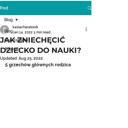
Post
Blog
kasiacharatonik
Blog
Jan 14, 2022
3 min read
JAK ZNIECHĘCIĆ
Gry i zabawy
DZIECKO DO NAUKI?
Artykuły
Updated:
Aug 25, 2022
5 grzechów głównych rodzica