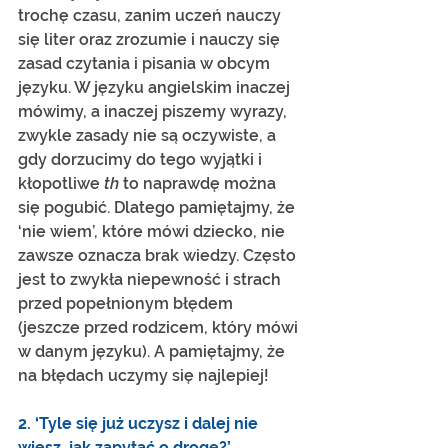
trochę czasu, zanim uczeń nauczy 
się liter oraz zrozumie i nauczy się 
zasad czytania i pisania w obcym 
języku. W języku angielskim inaczej 
mówimy, a inaczej piszemy wyrazy, 
zwykle zasady nie są oczywiste, a 
gdy dorzucimy do tego wyjątki i 
kłopotliwe 
th
 to naprawdę można 
się pogubić. Dlatego pamiętajmy, że 
‘nie wiem’, które mówi dziecko, nie 
zawsze oznacza brak wiedzy. Często 
jest to zwykła niepewność i strach 
przed popełnionym błędem 
(jeszcze przed rodzicem, który mówi 
w danym języku). A pamiętajmy, że 
na błędach uczymy się najlepiej!
2. ‘Tyle się już uczysz i dalej nie 
wiesz, jak zapytać o drogę?’