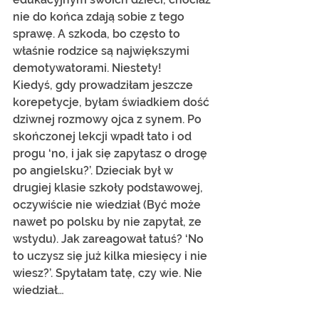
nie do końca zdają sobie z tego 
sprawę. A szkoda, bo często to 
właśnie rodzice są największymi 
demotywatorami. Niestety!
Kiedyś, gdy prowadziłam jeszcze 
korepetycje, byłam świadkiem dość 
dziwnej rozmowy ojca z synem. Po 
skończonej lekcji wpadł tato i od 
progu ‘no, i jak się zapytasz o drogę 
po angielsku?’. Dzieciak był w 
drugiej klasie szkoły podstawowej, 
oczywiście nie wiedział (Być może 
nawet po polsku by nie zapytał, ze 
wstydu). Jak zareagował tatuś? ‘No 
to uczysz się już kilka miesięcy i nie 
wiesz?’. Spytałam tatę, czy wie. Nie 
wiedział…