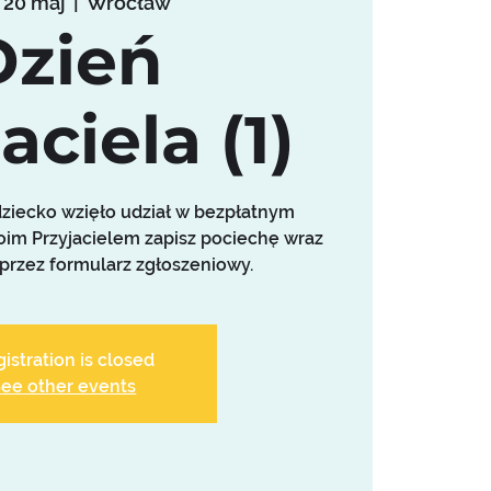
, 20 maj
  |  
Wrocław
Dzień
aciela (1)
dziecko wzięło udział w bezpłatnym
oim Przyjacielem zapisz pociechę wraz
 przez formularz zgłoszeniowy.
istration is closed
ee other events