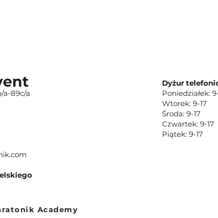
vent
Dyżur telefoni
/a-89c/a
Poniedziałek: 9
Wtorek: 9-17
Środa: 9-17
Czwartek: 9-17
Piątek: 9-17
nik.com
ielskiego
aratonik Academy