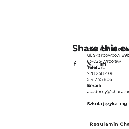
Share this e
Dane kontaktowe:
ul. Skarbowców 89b
53-025 Wrocław
Telefon:
728 258 408
514 245 806
Email:
academy@charato
Szkoła języka ang
Regulamin Ch