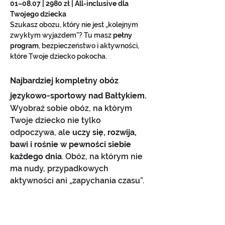
01–08.07 | 2980 zł | All-inclusive dla 
Twojego dziecka
Szukasz obozu, który nie jest „kolejnym 
zwykłym wyjazdem”? Tu masz 
pełny 
program
, bezpieczeństwo i aktywności, 
które Twoje dziecko pokocha.
Najbardziej kompletny obóz 
językowo-sportowy nad Bałtykiem.
Wyobraź sobie obóz, na którym 
Twoje dziecko nie tylko 
odpoczywa, ale 
uczy się, rozwija, 
bawi i rośnie w pewności siebie 
każdego dnia
. Obóz, na którym nie 
ma nudy, przypadkowych 
aktywności ani „zapychania czasu”. 
Tylko mądrze zaplanowany 
program, bezpieczeństwo i emocje, 
które pamięta się latami.