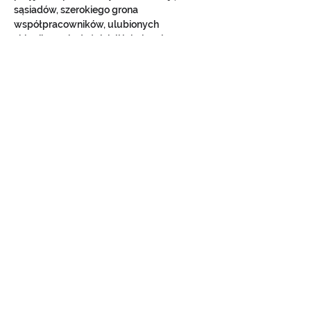
sąsiadów, szerokiego grona 
współpracowników, ulubionych 
sklepikarzy i właścicieli lokalnych 
biznesów.  
Napisz lub narysuj świąteczną kartkę dla 
swojego lektora.
Stwórzmy razem galerię 
dobrych świątecznych i wiosennych 
życzeń.
Zachęcamy także do wrzucania zdjęć 
zrobionych kartek pod postem! na naszym 
fan page'u
https://www.facebook.com/CharatonikA
cademy
Share this event