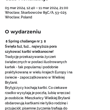
05 mar 2024, 12:40 – 11 mar 2024, 21:00
Wrocław, Skarbowców 89C/A, 53-025
Wrocław, Poland
O wydarzeniu
🌷Spring challenge nr 3 🌷
Święta tuż, tuż...
najwyższa pora 
szykować kartki wielkanocne!
Tradycję przekazywania życzeń 
świątecznych w postaci ilustrowanych 
kartek - tak popularną i podobnie 
praktykowaną w wielu krajach Europy i na 
świecie - zapoczątkowano w Wielkiej 
Brytanii.
Brytyjczycy kochają kartki. Co ciekawe 
rzadko wysyłają je pocztą, lubią wręczać 
je osobiście. Mieszkańcy Wielkiej Brytanii 
obdarowują kartkami nie tylko rodzinę i 
przyjaciół; pisemne życzenia trafiają do 