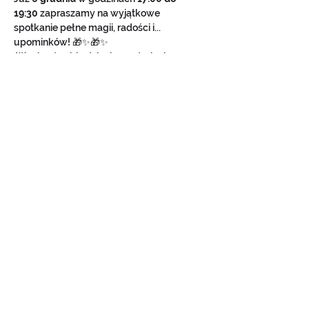
19:30
 zapraszamy na wyjątkowe 
spotkanie pełne magii, radości i... 
upominków! 🎁✨🎁✨
 Wyobraź sobie dziecięce uśmiechy, 
radość i kalejdoskop świątecznych emocji! 
To niezwykłe spotkanie to idealna okazja, 
aby Twoja pociecha mogła przeżyć coś 
naprawdę wyjątkowego.
Spotkanie połączone będzie z 
warsztatami językowo - kreatywnymi!
Niech magia świąt zaczyna się u nas! 
Show More
Share this event