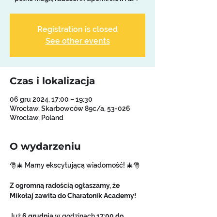
Registration is closed
See other events
Czas i lokalizacja
06 gru 2024, 17:00 – 19:30
Wrocław, Skarbowców 89c/a, 53-026
Wrocław, Poland
O wydarzeniu
🎅🎄 Mamy ekscytującą wiadomość! 🎄🎅
Z ogromną radością ogłaszamy, że 
Mikołaj zawita do Charatonik Academy! 
Już 
6 grudnia
 w godzinach 
17:00 do 