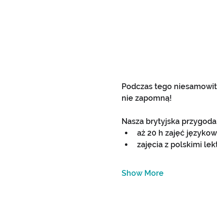
Podczas tego niesamowit
nie zapomną!  
Nasza brytyjska przygoda 
aż 20 h zajęć języko
zajęcia z polskimi lek
Show More