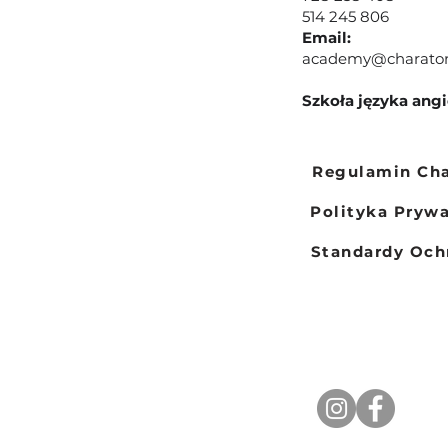
514 245 806
Email:
academy@charato
Szkoła języka ang
Regulamin Ch
Polityka Pryw
Standardy Och