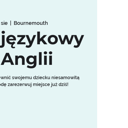
 sie
  |  
Bournemouth
 językowy
Anglii
pewnić swojemu dziecku niesamowitą