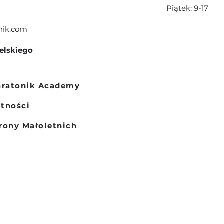
Piątek: 9-17
nik.com
ielskiego
aratonik Academy
atności
rony Małoletnich