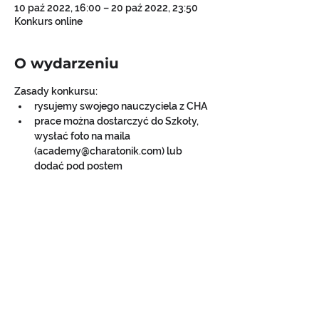
10 paź 2022, 16:00 – 20 paź 2022, 23:50
Konkurs online
O wydarzeniu
Zasady konkursu:
rysujemy swojego nauczyciela z CHA
prace można dostarczyć do Szkoły, 
wysłać foto na maila 
(academy@charatonik.com) lub 
dodać pod postem
przewidujemy upominki dla 
wszystkich uczestników i nagrody dla 
najlepszych prac
można wyrażać swój zachyt pracami 
na fb
konkurs rozstrzygać bedzie komisja 
złożona z lektorów, przewodniczącą 
będzie Kasia Charatonik :)