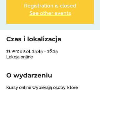
Registration is closed
See other events
Czas i lokalizacja
11 wrz 2024, 15:45 – 16:15
Lekcja online
O wydarzeniu
Kursy online wybierają osoby, które
nie lubią tracić czasu w korkach na 
dojazdy na zajęcia w szkole
pieniądze zaoszczędzone na paliwie 
chcą przeznaczyć na inne cele
szukają kursu z którego mogą 
korzystać gdziekolwiek są