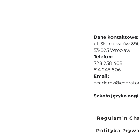
Dane kontaktowe:
ul. Skarbowców 89b
53-025 Wrocław
Telefon:
728 258 408
514 245 806
Email:
academy@charato
Szkoła języka ang
Regulamin Ch
Polityka Pryw