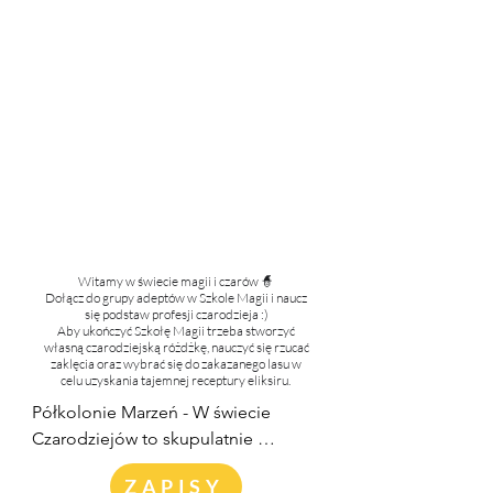
Witamy w świecie magii i czarów 🧙
Dołącz do grupy adeptów w Szkole Magii i naucz
się podstaw profesji czarodzieja :)
Aby ukończyć Szkołę Magii trzeba stworzyć
własną czarodziejską różdżkę, nauczyć się rzucać
zaklęcia oraz wybrać się do zakazanego lasu w
celu uzyskania tajemnej receptury eliksiru.
Półkolonie Marzeń - W świecie 
Czarodziejów to skupulatnie 
przygotowany Warsztat przepełniony 
ZAPISY
twórczymi zadaniami z zakresu magii. 