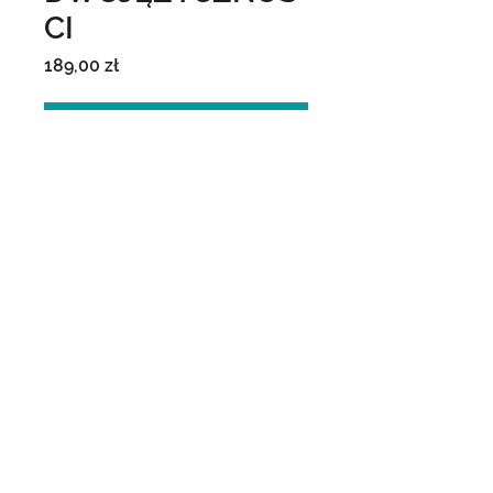
CI
Price
189,00 zł
Add to Cart
PIERWSZY KROK DO 
DWUJĘZYCZNOŚCI
100+ zwrotów w języku 
angielskim, których użyjesz
w komunikacji
ze swoim małym dzieckiem.